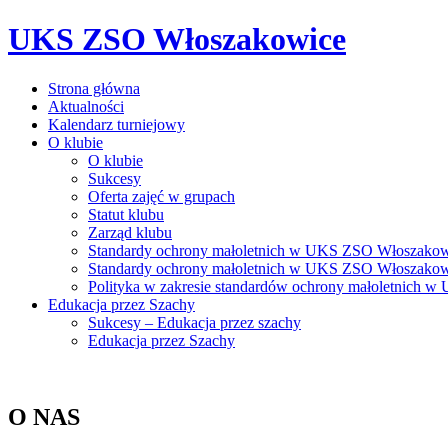
Skip
UKS ZSO Włoszakowice
to
content
Strona główna
Aktualności
Kalendarz turniejowy
O klubie
O klubie
Sukcesy
Oferta zajęć w grupach
Statut klubu
Zarząd klubu
Standardy ochrony małoletnich w UKS ZSO Włoszakow
Standardy ochrony małoletnich w UKS ZSO Włoszakowic
Polityka w zakresie standardów ochrony małoletnich
Edukacja przez Szachy
Sukcesy – Edukacja przez szachy
Edukacja przez Szachy
O NAS