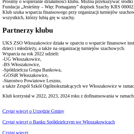
Prosimy o wspieranie działalności klubu. Można przekazywać środki
Fundacja „Jesteśmy – Więc Pomagamy” dopisek Szachy KRS 0000
Klub szuka wsparcia finansowego przy organizacji turniejów szacho
wszystkich, którzy lubią grę w szachy.
Partnerzy klubu
UKS ZSO Włoszakowice działa w oparciu o wsparcie finansowe insty
dzieci i młodzieży, a także na organizację turniejów szachowych.
Wsparcia na rok 2022 udzieli:
-UG Włoszakowice,
-BS Włoszakowice,
-Spółdzielcza Grupa Bankowa,
-GOSiR Włoszakowice,
-Starostwo Powiatowe Leszno,
a także Zespół Szkół Ogólnokształcących we Włoszakowice w ramach 
Klub korzystał w 2022, 2023, 2024 roku z dofinansowania w ramac
Czytaj więcej o Urzędzie Gminy
Czytaj więcej o Banku Spółdzielczym we Włoszakowicach
Czytaj więcej