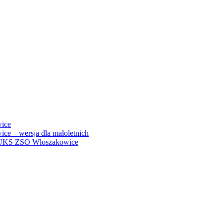
ice
e – wersja dla małoletnich
 w UKS ZSO Włoszakowice